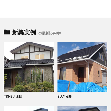
新築実例
の最新記事8件
TKHSさま邸
SUさま邸