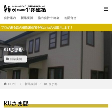
会社案内
新築実例
協力会社 牛建会
お問合せ
る匠の個性派住宅を私たちがお届けします！
KUさま邸
新築実例
HOME
新築実例
KUさま邸
KUさま邸