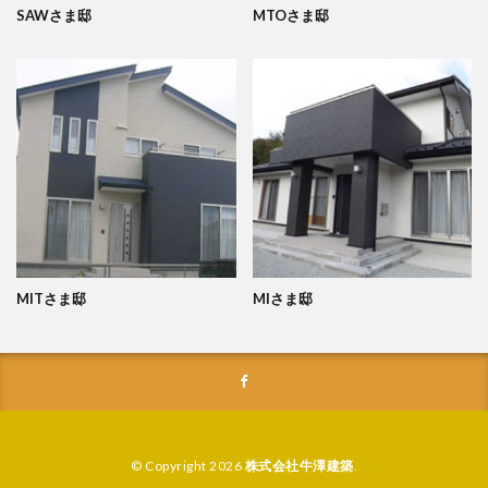
SAWさま邸
MTOさま邸
MITさま邸
MIさま邸
© Copyright 2026
株式会社牛澤建築
.